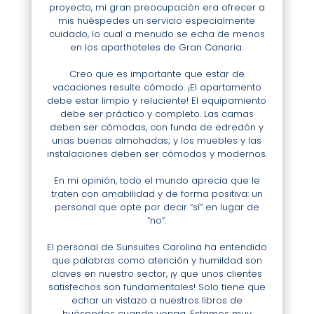
proyecto, mi
gran preocupación era ofrecer a
mis
huéspedes un servicio especialmente
cuidado, lo cual a menudo se echa de
menos
en los aparthoteles de Gran
Canaria.
Creo que es importante que estar
de
vacaciones resulte cómodo. ¡El
apartamento
debe estar limpio y
reluciente! El equipamiento
debe
ser práctico y completo. Las camas
deben ser cómodas,
con funda de edredón y
unas buenas
almohadas; y los muebles y las
instalaciones deben ser cómodos y
modernos.
En mi opinión, todo el mundo aprecia
que le
traten con amabilidad y de
forma positiva: un
personal que
opte por decir “sí” en lugar de
“no”.
El personal de Sunsuites Carolina
ha entendido
que palabras como
atención y humildad son
claves en
nuestro sector, ¡y que unos clientes
satisfechos son fundamentales! Solo
tiene que
echar un vistazo a nuestros
libros de
huéspedes cuando venga.
Estamos muy