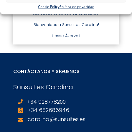
Cookie Policy
Política de privacidad
¡Confío en que también
conseguiremos que
sus vacaciones
sean inolvidables!
¡Bienvenidos a Sunsuites Carolina!
Hasse Åkervall
CONTÁCTANOS Y SÍGUENOS
Sunsuites Carolina
+34 928778200

+34 682686946

carolina@sunsuites.es
