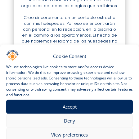
orgullosos de todos los
elogios que recibimos.
Creo sinceramente en un contacto
estrecho
con mis huéspedes. Por
eso se encontrarán
con personal
en la recepción, en la piscina o
en
el camino a los apartamentos. El
hecho de
que hablemos el idioma
de los huéspedes no
es casualidad.
Al contrario, estoy convencido
de que la mayoría piensa que es
agradable y
Cookie Consent
fácil recibir consejos y
recomendaciones en el
idioma propio,
o poder charlar un rato e
We use technologies like cookies to store and/or access device
intercambiar
experiencias.
information. We do this to improve browsing experience and to show
(non-) personalized ads. Consenting to these technologies will allow us to
Creo que son estos detalles los
que hacen que
process data such as browsing behavior or unique IDs on this site. Not
las vacaciones sean
mucho más gratas. Desde
consenting or withdrawing consent, may adversely affect certain features
un alegre
“Buenos días” hasta el pan recién
and functions.
hecho que colgamos en la puerta
cada
mañana. O recibir ayuda con el
equipaje o
Accept
encontrarse unas flores en
el baño o en el
escritorio. Pequeños
detalles que por sí solos
Deny
no tienen
tanta relevancia, pero que en
conjunto
hacen que las vacaciones sean
View preferences
mucho más placenteras.