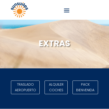
EXTRAS
TRASLADO
ALQUILER
PACK
AEROPUERTO
COCHES
BIENVENIDA